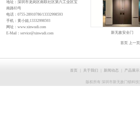
地址：深圳市龙岗区南联社区第六工业区宝
南路83号
电话：0755-28910786/13332998593
手机：黄小姐;13332998593
网址：
www.xinwudi.com
新无敌安全门
E-Mail：service@xinwudi.com
首页 上一
首页
|
关于我们
|
新闻动态
|
产品展示
版权所有 深圳市新无敌门锁科技实业