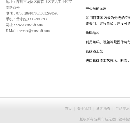
地址：深圳市龙岗区南联社区第六工业区宝
南路83号
中心吊的应用
电话：0755-28910786/13332998593
采用目前国内最为先进的立
手机：黄小姐;13332998593
簧关门、过程自如，速度可
网址：
www.xinwudi.com
E-Mail：service@xinwudi.com
角码结构
利用角码、螺丝等紧固件将
氟碳漆工艺
进口氟碳漆工艺技术、附着
首页
|
关于我们
|
新闻动态
|
产品展示
版权所有 深圳市新无敌门锁科技实业