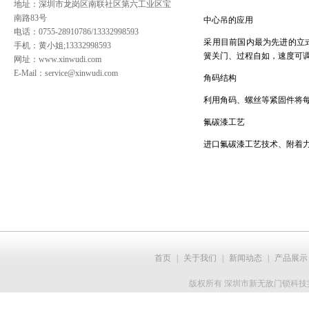
地址：深圳市龙岗区南联社区第六工业区宝
南路83号
中心吊的应用
电话：0755-28910786/13332998593
采用目前国内最为先进的立
手机：黄小姐;13332998593
簧关门、过程自如，速度可
网址：
www.xinwudi.com
E-Mail：service@xinwudi.com
角码结构
利用角码、螺丝等紧固件将
氟碳漆工艺
进口氟碳漆工艺技术、附着
首页
|
关于我们
|
新闻动态
|
产品展示
版权所有 深圳市新无敌门锁科技实业