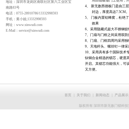
用西德板做门上使用，
地址：深圳市龙岗区南联社区第六工业区宝
4、
新无敌西德板门是由三
南路83号
封边，厚度高达7.5C
电话：0755-28910786/13332998593
5、
门板内置铝蜂窝，杜绝
手机：黄小姐;13332998593
效果
网址：
www.xinwudi.com
6、采用隐藏式超大不锈钢铰
E-Mail：service@xinwudi.com
7、门扇与门框之间采用双
8、门扇、门框四周均采用
9、天地杆头、螺丝钉一律
10、采用具有多个国际技术
钛铜合金精选的锁芯，硬度
开启。其锁芯功能强大，可
又方便。
首页
|
关于我们
|
新闻动态
|
产品展示
版权所有 深圳市新无敌门锁科技实业