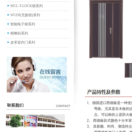
MUL-T-LOCK锁系列
WUDI(无敌锁)系列
智能电子锁系列
精雕铝系列
皮革室内门系列
1、
德国进口西德板是一种使
弯曲。尤其是在木板的
点。可以称的上是防火
2、
西德板款式颜色十分丰
3、
其新颖、时尚、潮流特