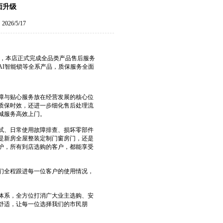
面升级
26/5/17
，本店正式完成全品类产品售后服务
AI智能锁等全系产品，质保服务全面
障与贴心服务放在经营发展的核心位
质保时效，还进一步细化售后处理流
城服务高效上门。
试、日常使用故障排查、损坏零部件
是新房全屋整装定制门窗房门，还是
护，所有到店选购的客户，都能享受
们全程跟进每一位客户的使用情况，
体系，全方位打消广大业主选购、安
舒适，让每一位选择我们的市民朋