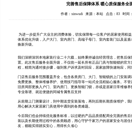
完善售后保障体系 暖心质保服务全
作者：xinwudi 来源：本站 点击：83 时间：20
为进一步提升广大业主的消费体验，切实保障每一位客户的居家使用权益
体系优化升级，入户大门、室内房门、高端子母门、室内套装门以及蓝盾
焕新升级。
我们深耕深圳本地家装行业二十六载，始终秉持诚信经营理念，把售后保
置。此次售后服务全面升级，不仅统一延长所有正品门具与智能锁的官方
程，精简沟通对接步骤，做到客户诉求及时回应，居家故障快速响应，同
门店售后服务范围覆盖齐全，包含各类房门、大门、智能锁的上门安装调
免费更换、整体维修养护、使用技巧指导等一站式全流程贴心服务。不管
旧房局部更换入户门、室内房门、更换智能门锁，亦或是居家日常维修养
专业靠谱、就近便捷的同城专属售后支持
从前期上门测量设计，到中期送货安装落地，再到后期长期质保维护，我
用心解决大家居家门具使用中遇到的各类难题。
今后我们也会持续优化服务标准，以过硬的产品品质搭配周全完善的售后
装以及长期使用过程中的各类顾虑，用心守护千家万户的居家安全与居住
友，都能买得踏实安心，用得长久省心